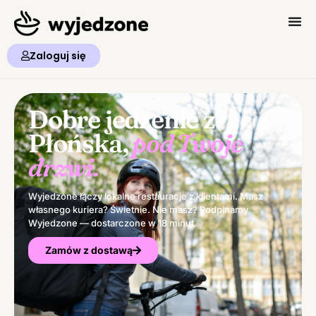
Zaloguj się
Dobre jedzenie z
Płońska,
pod Twoje
drzwi.
Wyjedzone łączy lokalne restauracje z klientami. Masz
własnego kuriera? Świetnie. Nie masz? Podpinamy
Wyjedzone — dostarczone w 18 minut.
Zamów z dostawą