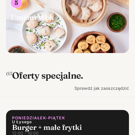
5
Umami Wok
Oferty specjalne.
03
Sprawdź jak zaoszczędzić
PONIEDZIAŁEK-PIĄTEK
U Łysego
Burger + małe frytki
12:00 - 16:00