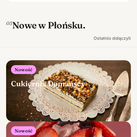
Nowe w Płońsku.
05
Ostatnio dołączyli
Nowość
Cukiernia Domańscy
Nowość