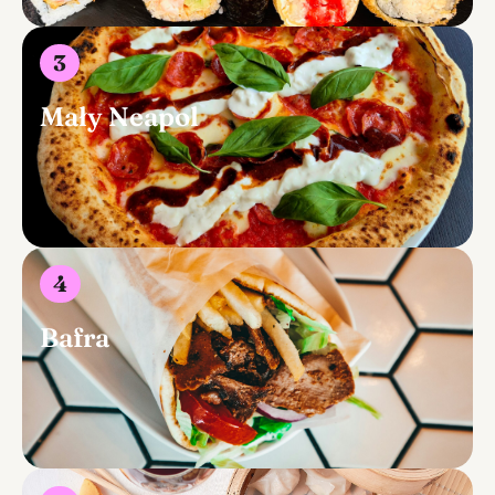
3
Mały Neapol
4
Bafra