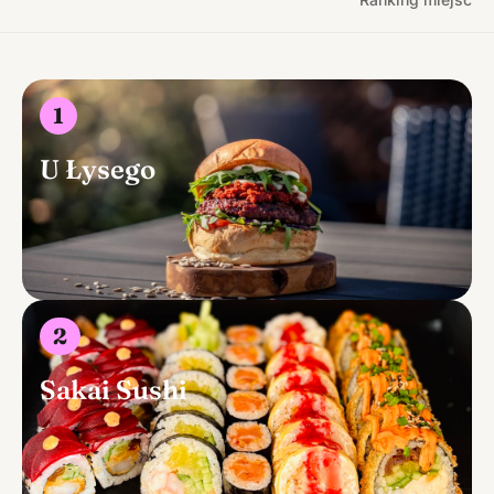
1
U Łysego
2
Sakai Sushi