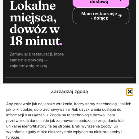
Lokalne
dostawą
miejsca,
Mam restauracje
- dołącz
dowóz w
18 minut
.
Zamawiaj z restauracji, które
same nie dowożą —
zajmiemy się resztą.
APLIKACJA
Historia
Zarządzaj zgodą
MOBILNA
zamówień
Wyjedzone to
Zbieranie
Aby zapewnić jak najlepsze wrażenia, korzystamy z technologii, takich
POBIERZ
POBIERZ
lokalna platforma
punktów
jak pliki cookie, do przechowywania i/lub uzyskiwania dostępu do
W
Z
zamówień jedzenia
App
Google
informacji o urządzeniu. Zgoda na te technologie pozwoli nam
w Płońsku i
Koszt dostawy
Store
Play
przetwarzać dane, takie jak zachowanie podczas przeglądania lub
okolicach. Z
unikalne identyfikatory na tej stronie. Brak wyrażenia zgody lub
Pomoc
dowozem nawet z
wycofanie zgody może niekorzystnie wpłynąć na niektóre cechy i
restauracji bez
Kontakt
funkcje.