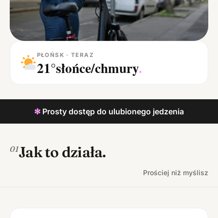
PŁOŃSK · TERAZ
21°
słońce/chmury
.
✻
Prosty dostęp do ulubionego jedzenia
Jak to działa.
01
Prościej niż myślisz