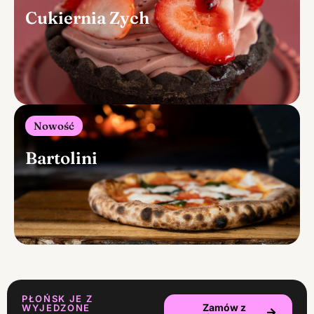
Cukiernia Zych
Nowość
Bartolini
PŁOŃSK JE Z
Zamów z
WYJEDZONE