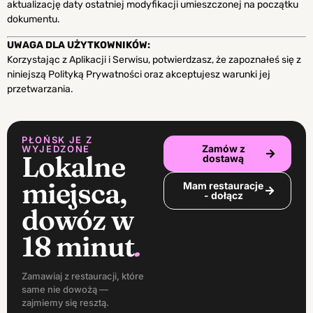
aktualizację daty ostatniej modyfikacji umieszczonej na początku
dokumentu.
UWAGA DLA UŻYTKOWNIKÓW:
Korzystając z Aplikacji i Serwisu, potwierdzasz, że zapoznałeś się z
niniejszą Polityką Prywatności oraz akceptujesz warunki jej
przetwarzania.
PŁOŃSK JE Z
Zamów z
WYJEDZONE
Lokalne
dostawą
miejsca,
Mam restauracje
- dołącz
dowóz w
18 minut
.
Zamawiaj z restauracji, które
same nie dowożą —
zajmiemy się resztą.