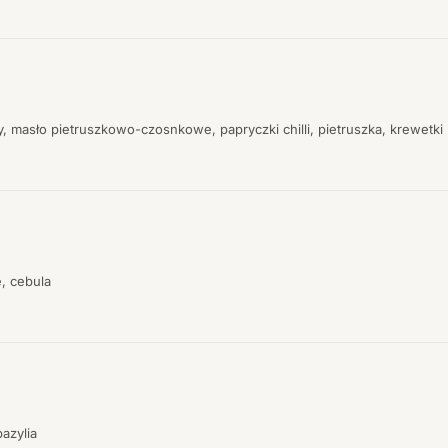
, masło pietruszkowo-czosnkowe, papryczki chilli, pietruszka, krewetki
e, cebula
azylia