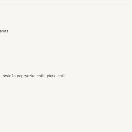
nanas
świeża papryczka chilli, płatki chilli