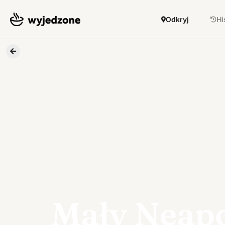
Odkryj
Hi
Mały Neap