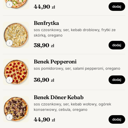
44,90
zł
dodaj
Benfrytka
sos czosnkowy, ser, kebab drobiowy, frytki ze
skórką, oregano
38,90
zł
dodaj
Benek Pepperoni
sos pomidorowy, ser, salami pepperoni, oregano
36,90
zł
dodaj
Benek Döner Kebab
sos czosnkowy, ser, kebab wołowy, ogórek
konserwowy, cebula, oregano
44,90
zł
dodaj