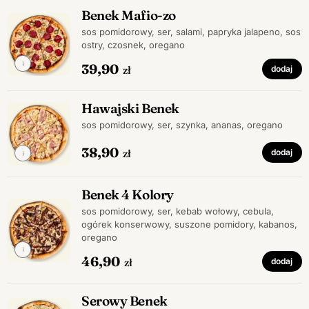
Benek Mafio-zo
sos pomidorowy, ser, salami, papryka jalapeno, sos
ostry, czosnek, oregano
39,90
zł
dodaj
Hawajski Benek
sos pomidorowy, ser, szynka, ananas, oregano
38,90
zł
dodaj
Benek 4 Kolory
sos pomidorowy, ser, kebab wołowy, cebula,
ogórek konserwowy, suszone pomidory, kabanos,
oregano
46,90
zł
dodaj
Serowy Benek