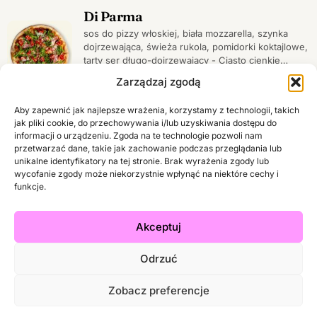
Di Parma
sos do pizzy włoskiej, biała mozzarella, szynka
dojrzewająca, świeża rukola, pomidorki koktajlowe,
tarty ser długo-dojrzewający - Ciasto cienkie
włoskie. Pizza 32cm.
Zarządzaj zgodą
41,90
zł
dodaj
Aby zapewnić jak najlepsze wrażenia, korzystamy z technologii, takich
Benbox
jak pliki cookie, do przechowywania i/lub uzyskiwania dostępu do
informacji o urządzeniu. Zgoda na te technologie pozwoli nam
Średni Popularny Benek, 2 kawałki skrzydełek, 2
przetwarzać dane, takie jak zachowanie podczas przeglądania lub
polędwiczki z kurczaka, frytki ze skórką 150g, dip
unikalne identyfikatory na tej stronie. Brak wyrażenia zgody lub
Heinz
wycofanie zgody może niekorzystnie wpłynąć na niektóre cechy i
funkcje.
59,90
zł
dodaj
Akceptuj
Chrupiący kubełek
15 kawałków skrzydełek, frytki 150g, dip Heinz
Odrzuć
54,90
zł
dodaj
Zobacz preferencje