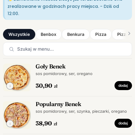
zrealizowane w godzinach pracy miejsca. - Dziś od
12:00.
Wszystkie
Benbox
Benkura
Pizza
Pizza lo
Goły Benek
sos pomidorowy, ser, oregano
30,90
zł
dodaj
Popularny Benek
sos pomidorowy, ser, szynka, pieczarki, oregano
38,90
zł
dodaj