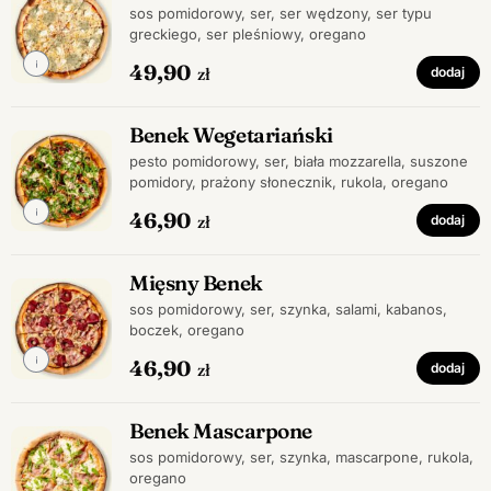
sos pomidorowy, ser, ser wędzony, ser typu
greckiego, ser pleśniowy, oregano
49,90
zł
dodaj
Benek Wegetariański
pesto pomidorowy, ser, biała mozzarella, suszone
pomidory, prażony słonecznik, rukola, oregano
46,90
zł
dodaj
Mięsny Benek
sos pomidorowy, ser, szynka, salami, kabanos,
boczek, oregano
46,90
zł
dodaj
Benek Mascarpone
sos pomidorowy, ser, szynka, mascarpone, rukola,
oregano