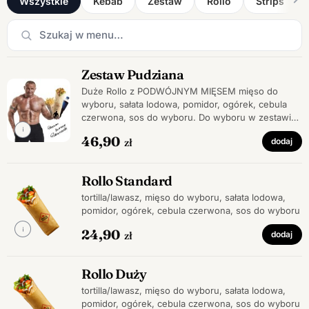
Wszystkie
Kebab
Zestaw
Rollo
Strips
Zestaw Pudziana
Duże Rollo z PODWÓJNYM MIĘSEM mięso do
wyboru, sałata lodowa, pomidor, ogórek, cebula
czerwona, sos do wyboru. Do wyboru w zestawie
frytki albo krążki cebulowe
46,90
zł
dodaj
Rollo Standard
tortilla/lawasz, mięso do wyboru, sałata lodowa,
pomidor, ogórek, cebula czerwona, sos do wyboru
24,90
zł
dodaj
Rollo Duży
tortilla/lawasz, mięso do wyboru, sałata lodowa,
pomidor, ogórek, cebula czerwona, sos do wyboru