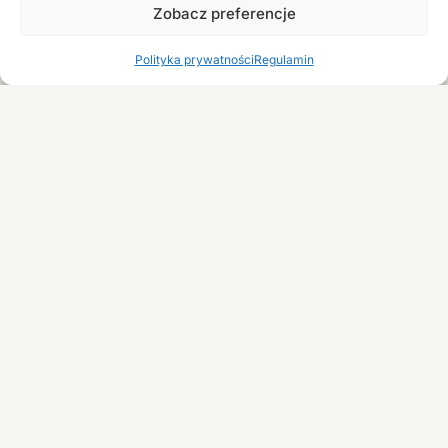
Zobacz preferencje
10,00
zł
dodaj
0,00
zł
Polityka prywatności
Regulamin
Lipton Ice Tea cytrynowa 0,5l
10,00
zł
dodaj
Mountain Dew
Napój gazowany 0,5l
10,00
zł
dodaj
Lipton Ice Tea Peach (Brzoskwinia)
0,5l
Napój 0,5L
10,00
zł
dodaj