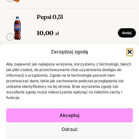
Pepsi 0,5l
10,00
zł
dodaj
Zarządzaj zgodą
Pepsi zero 0,5l
Aby zapewnić jak najlepsze wrażenia, korzystamy z technologii, takich
jak pliki cookie, do przechowywania i/lub uzyskiwania dostępu do
10,00
zł
dodaj
informacji o urządzeniu. Zgoda na te technologie pozwoli nam
przetwarzać dane, takie jak zachowanie podczas przeglądania lub
unikalne identyfikatory na tej stronie. Brak wyrażenia zgody lub
wycofanie zgody może niekorzystnie wpłynąć na niektóre cechy i
Mirinda orange 0,5l
funkcje.
10,00
zł
dodaj
Akceptuj
Odrzuć
7UP 0,5l