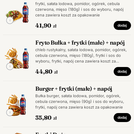
frytki, sałata lodowa, pomidor, ogórek, cebula
czerwona, mięso (180g) i sos do wyboru, napój
cena zawiera koszt za opakowanie
41,90
zł
dodaj
Fryto Bułka + frytki (małe) + napój
chleb rustykalny, sałata lodowa, pomidor, ogórek,
cebula czerwona, mięso (180g), frytki i sos do
wyboru, frytki, napój cena zawiera koszt za
opakowanie
44,80
zł
dodaj
Burger + frytki (małe) + napój
Bułka burger, sałata lodowa, pomidor, ogórek,
cebula czerwona, mięso (90g) i sos do wyboru,
frytki, napój cena zawiera koszt za opakowanie
35,80
zł
dodaj