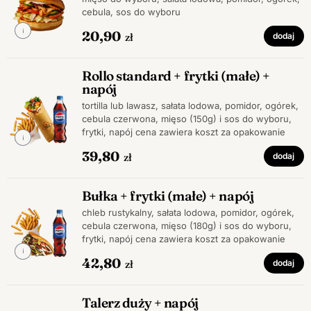
cebula, sos do wyboru
20,90
zł
dodaj
Rollo standard + frytki (małe) +
napój
tortilla lub lawasz, sałata lodowa, pomidor, ogórek,
cebula czerwona, mięso (150g) i sos do wyboru,
frytki, napój cena zawiera koszt za opakowanie
39,80
zł
dodaj
Bułka + frytki (małe) + napój
chleb rustykalny, sałata lodowa, pomidor, ogórek,
cebula czerwona, mięso (180g) i sos do wyboru,
frytki, napój cena zawiera koszt za opakowanie
42,80
zł
dodaj
Talerz duży + napój